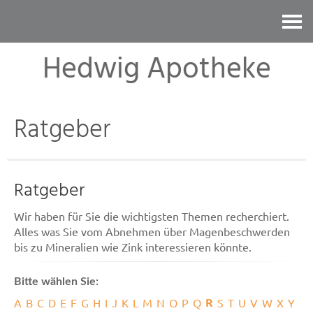
Kontakt
Hedwig Apotheke
Ratgeber
Ratgeber
Wir haben für Sie die wichtigsten Themen recherchiert.
Alles was Sie vom Abnehmen über Magenbeschwerden
bis zu Mineralien wie Zink interessieren könnte.
Bitte wählen Sie:
R
A
B
C
D
E
F
G
H
I
J
K
L
M
N
O
P
Q
S
T
U
V
W
X
Y