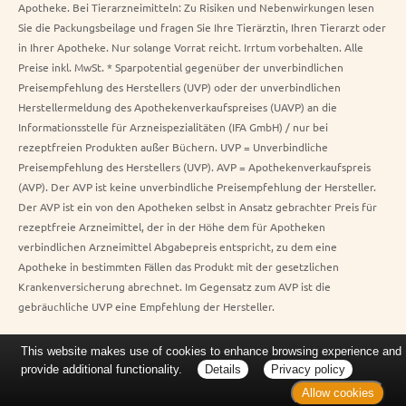
Apotheke. Bei Tierarzneimitteln: Zu Risiken und Nebenwirkungen lesen
Sie die Packungsbeilage und fragen Sie Ihre Tierärztin, Ihren Tierarzt oder
in Ihrer Apotheke. Nur solange Vorrat reicht. Irrtum vorbehalten. Alle
Preise inkl. MwSt. * Sparpotential gegenüber der unverbindlichen
Preisempfehlung des Herstellers (UVP) oder der unverbindlichen
Herstellermeldung des Apothekenverkaufspreises (UAVP) an die
Informationsstelle für Arzneispezialitäten (IFA GmbH) / nur bei
rezeptfreien Produkten außer Büchern. UVP = Unverbindliche
Preisempfehlung des Herstellers (UVP). AVP = Apothekenverkaufspreis
(AVP). Der AVP ist keine unverbindliche Preisempfehlung der Hersteller.
Der AVP ist ein von den Apotheken selbst in Ansatz gebrachter Preis für
rezeptfreie Arzneimittel, der in der Höhe dem für Apotheken
verbindlichen Arzneimittel Abgabepreis entspricht, zu dem eine
Apotheke in bestimmten Fällen das Produkt mit der gesetzlichen
Krankenversicherung abrechnet. Im Gegensatz zum AVP ist die
gebräuchliche UVP eine Empfehlung der Hersteller.
This website makes use of cookies to enhance browsing experience and
provide additional functionality.
Details
Privacy policy
Allow cookies