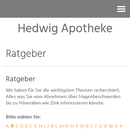
Kontakt
Hedwig Apotheke
Ratgeber
Ratgeber
Wir haben für Sie die wichtigsten Themen recherchiert.
Alles was Sie vom Abnehmen über Magenbeschwerden
bis zu Mineralien wie Zink interessieren könnte.
Bitte wählen Sie:
B
A
C
D
E
F
G
H
I
J
K
L
M
N
O
P
Q
R
S
T
U
V
W
X
Y