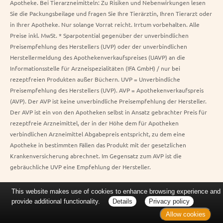
Apotheke. Bei Tierarzneimitteln: Zu Risiken und Nebenwirkungen lesen
Sie die Packungsbeilage und fragen Sie Ihre Tierärztin, Ihren Tierarzt oder
in Ihrer Apotheke. Nur solange Vorrat reicht. Irrtum vorbehalten. Alle
Preise inkl. MwSt. * Sparpotential gegenüber der unverbindlichen
Preisempfehlung des Herstellers (UVP) oder der unverbindlichen
Herstellermeldung des Apothekenverkaufspreises (UAVP) an die
Informationsstelle für Arzneispezialitäten (IFA GmbH) / nur bei
rezeptfreien Produkten außer Büchern. UVP = Unverbindliche
Preisempfehlung des Herstellers (UVP). AVP = Apothekenverkaufspreis
(AVP). Der AVP ist keine unverbindliche Preisempfehlung der Hersteller.
Der AVP ist ein von den Apotheken selbst in Ansatz gebrachter Preis für
rezeptfreie Arzneimittel, der in der Höhe dem für Apotheken
verbindlichen Arzneimittel Abgabepreis entspricht, zu dem eine
Apotheke in bestimmten Fällen das Produkt mit der gesetzlichen
Krankenversicherung abrechnet. Im Gegensatz zum AVP ist die
gebräuchliche UVP eine Empfehlung der Hersteller.
This website makes use of cookies to enhance browsing experience and
provide additional functionality.
Details
Privacy policy
Allow cookies