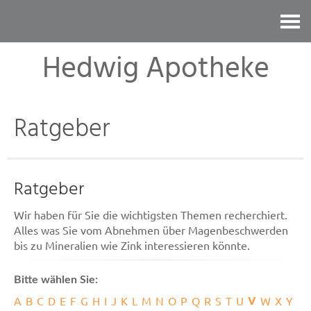
Kontakt
Hedwig Apotheke
Ratgeber
Ratgeber
Wir haben für Sie die wichtigsten Themen recherchiert.
Alles was Sie vom Abnehmen über Magenbeschwerden
bis zu Mineralien wie Zink interessieren könnte.
Bitte wählen Sie:
V
A
B
C
D
E
F
G
H
I
J
K
L
M
N
O
P
Q
R
S
T
U
W
X
Y