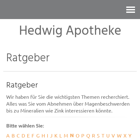
Kontakt
Hedwig Apotheke
Ratgeber
Ratgeber
Wir haben für Sie die wichtigsten Themen recherchiert.
Alles was Sie vom Abnehmen über Magenbeschwerden
bis zu Mineralien wie Zink interessieren könnte.
Bitte wählen Sie:
N
A
B
C
D
E
F
G
H
I
J
K
L
M
O
P
Q
R
S
T
U
V
W
X
Y