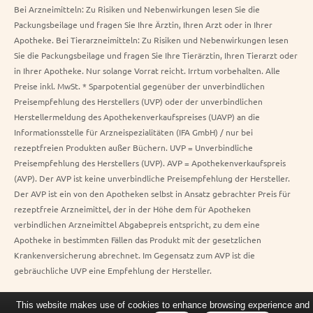
Bei Arzneimitteln: Zu Risiken und Nebenwirkungen lesen Sie die
Packungsbeilage und fragen Sie Ihre Ärztin, Ihren Arzt oder in Ihrer
Apotheke. Bei Tierarzneimitteln: Zu Risiken und Nebenwirkungen lesen
Sie die Packungsbeilage und fragen Sie Ihre Tierärztin, Ihren Tierarzt oder
in Ihrer Apotheke. Nur solange Vorrat reicht. Irrtum vorbehalten. Alle
Preise inkl. MwSt. * Sparpotential gegenüber der unverbindlichen
Preisempfehlung des Herstellers (UVP) oder der unverbindlichen
Herstellermeldung des Apothekenverkaufspreises (UAVP) an die
Informationsstelle für Arzneispezialitäten (IFA GmbH) / nur bei
rezeptfreien Produkten außer Büchern. UVP = Unverbindliche
Preisempfehlung des Herstellers (UVP). AVP = Apothekenverkaufspreis
(AVP). Der AVP ist keine unverbindliche Preisempfehlung der Hersteller.
Der AVP ist ein von den Apotheken selbst in Ansatz gebrachter Preis für
rezeptfreie Arzneimittel, der in der Höhe dem für Apotheken
verbindlichen Arzneimittel Abgabepreis entspricht, zu dem eine
Apotheke in bestimmten Fällen das Produkt mit der gesetzlichen
Krankenversicherung abrechnet. Im Gegensatz zum AVP ist die
gebräuchliche UVP eine Empfehlung der Hersteller.
This website makes use of cookies to enhance browsing experience and