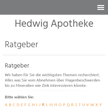
Kontakt
Hedwig Apotheke
Ratgeber
Ratgeber
Wir haben für Sie die wichtigsten Themen recherchiert.
Alles was Sie vom Abnehmen über Magenbeschwerden
bis zu Mineralien wie Zink interessieren könnte.
Bitte wählen Sie:
K
A
B
C
D
E
F
G
H
I
J
L
M
N
O
P
Q
R
S
T
U
V
W
X
Y