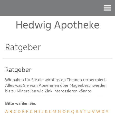
Kontakt
Hedwig Apotheke
Ratgeber
Ratgeber
Wir haben für Sie die wichtigsten Themen recherchiert.
Alles was Sie vom Abnehmen über Magenbeschwerden
bis zu Mineralien wie Zink interessieren könnte.
Bitte wählen Sie:
I
A
B
C
D
E
F
G
H
J
K
L
M
N
O
P
Q
R
S
T
U
V
W
X
Y