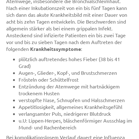
Atemwege, insbesondere die Bronchialschleimhaut.
Nach einer Inkubationszeit von ein bis fünf Tagen kann
sich dann das akute Krankheitsbild mit einer Dauer von
acht bis zehn Tagen entwickeln. Die Beschwerden sind
allgemein stärker als bei einem grippalen Infekt.
Ansteckend sind infizierte Patienten ein bis zwei Tage
vor und bis zu sieben Tagen nach dem Auftreten der
folgenden
Krankheitssymptome
:
plötzlich auftretendes hohes Fieber (38 bis 41
Grad)
Augen-, Glieder-, Kopf-, und Brustschmerzen
Frösteln oder Schüttelfrost
Entzündung der Atemwege mit hartnäckigem
trockenem Husten
verstopfte Nase, Schnupfen und Halsschmerzen
Appetitlosigkeit, allgemeines Krankheitsgefühl
verlangsamter Puls, niedrigerer Blutdruck
u.U: Lippen-Herpes, bläschenförmiger Ausschlag im
Mund- und Rachenbereich
Bei komplikationslosem Verlauf dauert eine Influenza