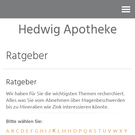
Kontakt
Hedwig Apotheke
Ratgeber
Ratgeber
Wir haben für Sie die wichtigsten Themen recherchiert.
Alles was Sie vom Abnehmen über Magenbeschwerden
bis zu Mineralien wie Zink interessieren könnte.
Bitte wählen Sie:
K
A
B
C
D
E
F
G
H
I
J
L
M
N
O
P
Q
R
S
T
U
V
W
X
Y