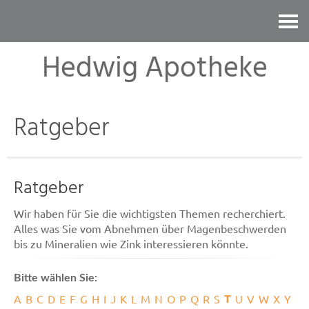
Kontakt
Hedwig Apotheke
Ratgeber
Ratgeber
Wir haben für Sie die wichtigsten Themen recherchiert.
Alles was Sie vom Abnehmen über Magenbeschwerden
bis zu Mineralien wie Zink interessieren könnte.
Bitte wählen Sie:
T
A
B
C
D
E
F
G
H
I
J
K
L
M
N
O
P
Q
R
S
U
V
W
X
Y