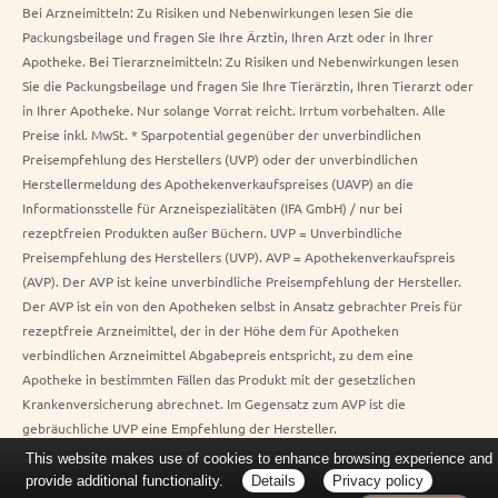
Bei Arzneimitteln: Zu Risiken und Nebenwirkungen lesen Sie die
Packungsbeilage und fragen Sie Ihre Ärztin, Ihren Arzt oder in Ihrer
Apotheke. Bei Tierarzneimitteln: Zu Risiken und Nebenwirkungen lesen
Sie die Packungsbeilage und fragen Sie Ihre Tierärztin, Ihren Tierarzt oder
in Ihrer Apotheke. Nur solange Vorrat reicht. Irrtum vorbehalten. Alle
Preise inkl. MwSt. * Sparpotential gegenüber der unverbindlichen
Preisempfehlung des Herstellers (UVP) oder der unverbindlichen
Herstellermeldung des Apothekenverkaufspreises (UAVP) an die
Informationsstelle für Arzneispezialitäten (IFA GmbH) / nur bei
rezeptfreien Produkten außer Büchern. UVP = Unverbindliche
Preisempfehlung des Herstellers (UVP). AVP = Apothekenverkaufspreis
(AVP). Der AVP ist keine unverbindliche Preisempfehlung der Hersteller.
Der AVP ist ein von den Apotheken selbst in Ansatz gebrachter Preis für
rezeptfreie Arzneimittel, der in der Höhe dem für Apotheken
verbindlichen Arzneimittel Abgabepreis entspricht, zu dem eine
Apotheke in bestimmten Fällen das Produkt mit der gesetzlichen
Krankenversicherung abrechnet. Im Gegensatz zum AVP ist die
gebräuchliche UVP eine Empfehlung der Hersteller.
This website makes use of cookies to enhance browsing experience and
provide additional functionality.
Details
Privacy policy