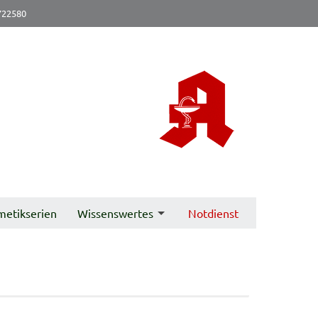
722580
metikserien
Wissenswertes
Notdienst