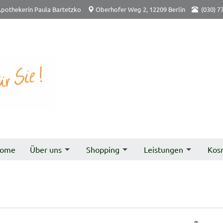
pothekerin Paula Bartetzko
Oberhofer Weg 2, 12209 Berlin
(030) 7
ome
Über uns
Shopping
Leistungen
Kos