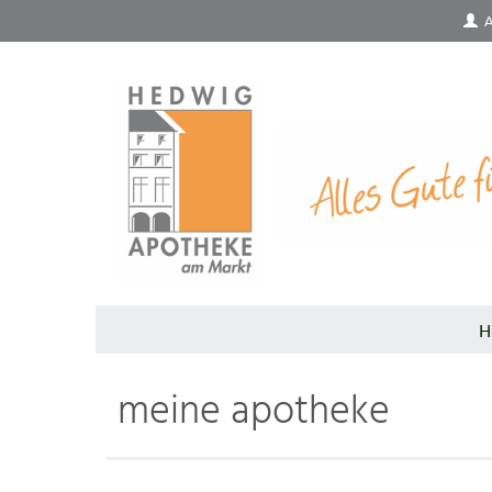
A
H
meine apotheke