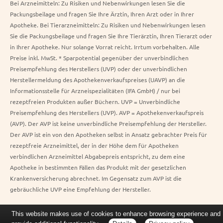
Bei Arzneimitteln: Zu Risiken und Nebenwirkungen lesen Sie die
Packungsbeilage und fragen Sie Ihre Ärztin, Ihren Arzt oder in Ihrer
Apotheke. Bei Tierarzneimitteln: Zu Risiken und Nebenwirkungen lesen
Sie die Packungsbeilage und fragen Sie Ihre Tierärztin, Ihren Tierarzt oder
in Ihrer Apotheke. Nur solange Vorrat reicht. Irrtum vorbehalten. Alle
Preise inkl. MwSt. * Sparpotential gegenüber der unverbindlichen
Preisempfehlung des Herstellers (UVP) oder der unverbindlichen
Herstellermeldung des Apothekenverkaufspreises (UAVP) an die
Informationsstelle für Arzneispezialitäten (IFA GmbH) / nur bei
rezeptfreien Produkten außer Büchern. UVP = Unverbindliche
Preisempfehlung des Herstellers (UVP). AVP = Apothekenverkaufspreis
(AVP). Der AVP ist keine unverbindliche Preisempfehlung der Hersteller.
Der AVP ist ein von den Apotheken selbst in Ansatz gebrachter Preis für
rezeptfreie Arzneimittel, der in der Höhe dem für Apotheken
verbindlichen Arzneimittel Abgabepreis entspricht, zu dem eine
Apotheke in bestimmten Fällen das Produkt mit der gesetzlichen
Krankenversicherung abrechnet. Im Gegensatz zum AVP ist die
gebräuchliche UVP eine Empfehlung der Hersteller.
This website makes use of cookies to enhance browsing experience and