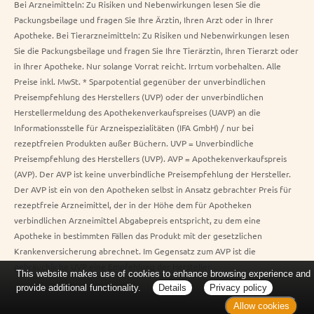
Bei Arzneimitteln: Zu Risiken und Nebenwirkungen lesen Sie die
Packungsbeilage und fragen Sie Ihre Ärztin, Ihren Arzt oder in Ihrer
Apotheke. Bei Tierarzneimitteln: Zu Risiken und Nebenwirkungen lesen
Sie die Packungsbeilage und fragen Sie Ihre Tierärztin, Ihren Tierarzt oder
in Ihrer Apotheke. Nur solange Vorrat reicht. Irrtum vorbehalten. Alle
Preise inkl. MwSt. * Sparpotential gegenüber der unverbindlichen
Preisempfehlung des Herstellers (UVP) oder der unverbindlichen
Herstellermeldung des Apothekenverkaufspreises (UAVP) an die
Informationsstelle für Arzneispezialitäten (IFA GmbH) / nur bei
rezeptfreien Produkten außer Büchern. UVP = Unverbindliche
Preisempfehlung des Herstellers (UVP). AVP = Apothekenverkaufspreis
(AVP). Der AVP ist keine unverbindliche Preisempfehlung der Hersteller.
Der AVP ist ein von den Apotheken selbst in Ansatz gebrachter Preis für
rezeptfreie Arzneimittel, der in der Höhe dem für Apotheken
verbindlichen Arzneimittel Abgabepreis entspricht, zu dem eine
Apotheke in bestimmten Fällen das Produkt mit der gesetzlichen
Krankenversicherung abrechnet. Im Gegensatz zum AVP ist die
gebräuchliche UVP eine Empfehlung der Hersteller.
This website makes use of cookies to enhance browsing experience and
provide additional functionality.
Details
Privacy policy
Allow cookies