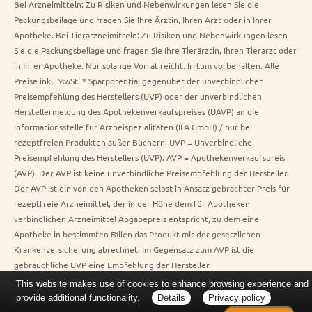
Bei Arzneimitteln: Zu Risiken und Nebenwirkungen lesen Sie die
Packungsbeilage und fragen Sie Ihre Ärztin, Ihren Arzt oder in Ihrer
Apotheke. Bei Tierarzneimitteln: Zu Risiken und Nebenwirkungen lesen
Sie die Packungsbeilage und fragen Sie Ihre Tierärztin, Ihren Tierarzt oder
in Ihrer Apotheke. Nur solange Vorrat reicht. Irrtum vorbehalten. Alle
Preise inkl. MwSt. * Sparpotential gegenüber der unverbindlichen
Preisempfehlung des Herstellers (UVP) oder der unverbindlichen
Herstellermeldung des Apothekenverkaufspreises (UAVP) an die
Informationsstelle für Arzneispezialitäten (IFA GmbH) / nur bei
rezeptfreien Produkten außer Büchern. UVP = Unverbindliche
Preisempfehlung des Herstellers (UVP). AVP = Apothekenverkaufspreis
(AVP). Der AVP ist keine unverbindliche Preisempfehlung der Hersteller.
Der AVP ist ein von den Apotheken selbst in Ansatz gebrachter Preis für
rezeptfreie Arzneimittel, der in der Höhe dem für Apotheken
verbindlichen Arzneimittel Abgabepreis entspricht, zu dem eine
Apotheke in bestimmten Fällen das Produkt mit der gesetzlichen
Krankenversicherung abrechnet. Im Gegensatz zum AVP ist die
gebräuchliche UVP eine Empfehlung der Hersteller.
This website makes use of cookies to enhance browsing experience and
provide additional functionality.
Details
Privacy policy