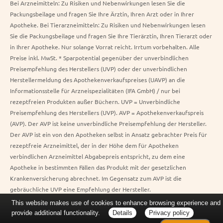
Bei Arzneimitteln: Zu Risiken und Nebenwirkungen lesen Sie die
Packungsbeilage und fragen Sie Ihre Ärztin, Ihren Arzt oder in Ihrer
Apotheke. Bei Tierarzneimitteln: Zu Risiken und Nebenwirkungen lesen
Sie die Packungsbeilage und fragen Sie Ihre Tierärztin, Ihren Tierarzt oder
in Ihrer Apotheke. Nur solange Vorrat reicht. Irrtum vorbehalten. Alle
Preise inkl. MwSt. * Sparpotential gegenüber der unverbindlichen
Preisempfehlung des Herstellers (UVP) oder der unverbindlichen
Herstellermeldung des Apothekenverkaufspreises (UAVP) an die
Informationsstelle für Arzneispezialitäten (IFA GmbH) / nur bei
rezeptfreien Produkten außer Büchern. UVP = Unverbindliche
Preisempfehlung des Herstellers (UVP). AVP = Apothekenverkaufspreis
(AVP). Der AVP ist keine unverbindliche Preisempfehlung der Hersteller.
Der AVP ist ein von den Apotheken selbst in Ansatz gebrachter Preis für
rezeptfreie Arzneimittel, der in der Höhe dem für Apotheken
verbindlichen Arzneimittel Abgabepreis entspricht, zu dem eine
Apotheke in bestimmten Fällen das Produkt mit der gesetzlichen
Krankenversicherung abrechnet. Im Gegensatz zum AVP ist die
gebräuchliche UVP eine Empfehlung der Hersteller.
This website makes use of cookies to enhance browsing experience and
provide additional functionality.
Details
Privacy policy