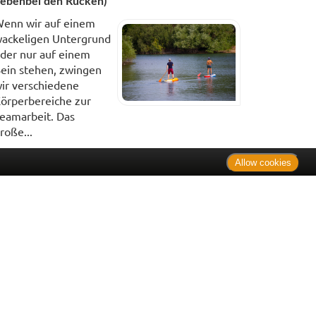
ebenbei den Rücken)
enn wir auf einem
ackeligen Untergrund
der nur auf einem
ein stehen, zwingen
ir verschiedene
örperbereiche zur
eamarbeit. Das
roße...
Allow cookies
. Bei Tierarzneimitteln: Zu Risiken und Nebenwirkungen lesen
e Preise inkl. MwSt. * Sparpotential gegenüber der
 Informationsstelle für Arzneispezialitäten (IFA GmbH) / nur
 Der AVP ist keine unverbindliche Preisempfehlung der
ken verbindlichen Arzneimittel Abgabepreis entspricht, zu dem
iche UVP eine Empfehlung der Hersteller.