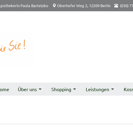
pothekerin Paula Bartetzko
Oberhofer Weg 2, 12209 Berlin
(030) 7
ome
Über uns
Shopping
Leistungen
Kos