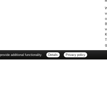
n
W
w
o
B
w
K
T
g
ovide additional functionality.
Details
Privacy policy
erbraucherrechte
Barrierefreiheit
Impressum
ie Packungsbeilage und fragen Sie Ihre Ärztin, Ihren Arzt oder in Ihrer Apotheke
Tierarzt oder in Ihrer Apotheke. Nur solange Vorrat reicht. Irrtum vorbehalten. All
er unverbindlichen Herstellermeldung des Apothekenverkaufspreises (UAVP) an die
che Preisempfehlung des Herstellers (UVP). AVP = Apothekenverkaufspreis (AVP).
tz gebrachter Preis für rezeptfreie Arzneimittel, der in der Höhe dem für Apothe
tzlichen Krankenversicherung abrechnet. Im Gegensatz zum AVP ist die gebräuchl