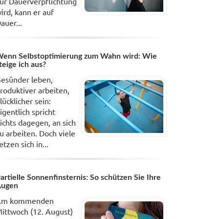
ur Dauerverpflichtung
ird, kann er auf
auer...
enn Selbstoptimierung zum Wahn wird: Wie
teige ich aus?
esünder leben,
roduktiver arbeiten,
lücklicher sein:
igentlich spricht
ichts dagegen, an sich
u arbeiten. Doch viele
etzen sich in...
artielle Sonnenfinsternis: So schützen Sie Ihre
Augen
Am kommenden
ittwoch (12. August)