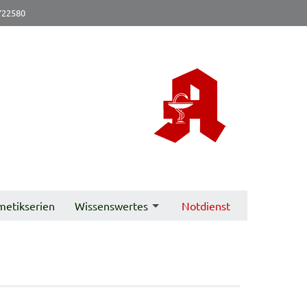
722580
metikserien
Wissenswertes
Notdienst