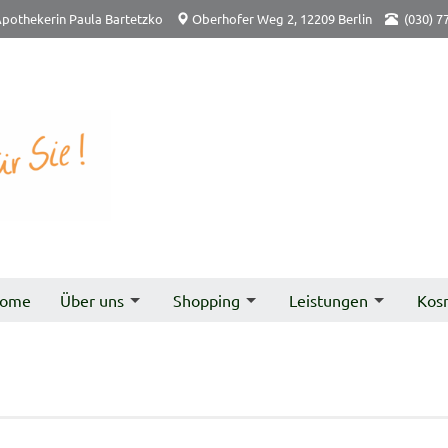
pothekerin Paula Bartetzko
Oberhofer Weg 2, 12209 Berlin
(030) 7
ome
Über uns
Shopping
Leistungen
Kos