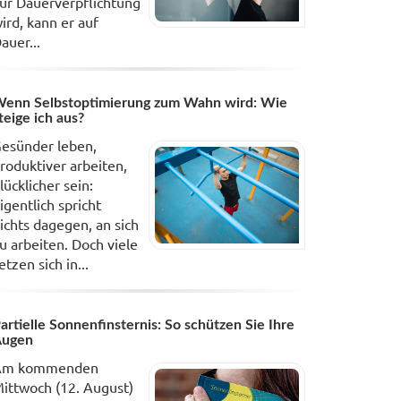
ur Dauerverpflichtung
ird, kann er auf
auer...
enn Selbstoptimierung zum Wahn wird: Wie
teige ich aus?
esünder leben,
roduktiver arbeiten,
lücklicher sein:
igentlich spricht
ichts dagegen, an sich
u arbeiten. Doch viele
etzen sich in...
artielle Sonnenfinsternis: So schützen Sie Ihre
Augen
Am kommenden
ittwoch (12. August)