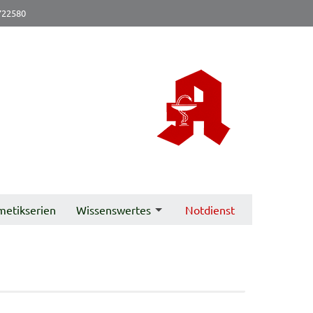
722580
metikserien
Wissenswertes
Notdienst