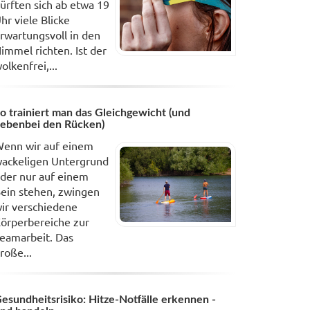
ürften sich ab etwa 19
hr viele Blicke
rwartungsvoll in den
immel richten. Ist der
olkenfrei,...
o trainiert man das Gleichgewicht (und
ebenbei den Rücken)
enn wir auf einem
ackeligen Untergrund
der nur auf einem
ein stehen, zwingen
ir verschiedene
örperbereiche zur
eamarbeit. Das
roße...
esundheitsrisiko: Hitze-Notfälle erkennen -