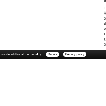
u
T
ü
S
d
w
H
D
S
ovide additional functionality.
Details
Privacy policy
erbraucherrechte
Barrierefreiheit
Impressum
ie Packungsbeilage und fragen Sie Ihre Ärztin, Ihren Arzt oder in Ihrer Apotheke
Tierarzt oder in Ihrer Apotheke. Nur solange Vorrat reicht. Irrtum vorbehalten. All
er unverbindlichen Herstellermeldung des Apothekenverkaufspreises (UAVP) an die
che Preisempfehlung des Herstellers (UVP). AVP = Apothekenverkaufspreis (AVP).
tz gebrachter Preis für rezeptfreie Arzneimittel, der in der Höhe dem für Apothe
tzlichen Krankenversicherung abrechnet. Im Gegensatz zum AVP ist die gebräuchl