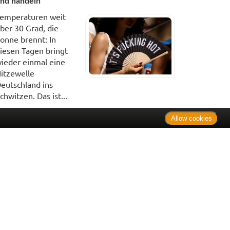
nd handeln
emperaturen weit
ber 30 Grad, die
onne brennt: In
iesen Tagen bringt
ieder einmal eine
itzewelle
eutschland ins
chwitzen. Das ist...
Allow cookies
. Bei Tierarzneimitteln: Zu Risiken und Nebenwirkungen lesen
e Preise inkl. MwSt. * Sparpotential gegenüber der
 Informationsstelle für Arzneispezialitäten (IFA GmbH) / nur
 Der AVP ist keine unverbindliche Preisempfehlung der
ken verbindlichen Arzneimittel Abgabepreis entspricht, zu dem
iche UVP eine Empfehlung der Hersteller.