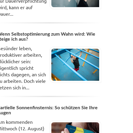
ur Dauerverpflichtung
ird, kann er auf
auer...
enn Selbstoptimierung zum Wahn wird: Wie
teige ich aus?
esünder leben,
roduktiver arbeiten,
lücklicher sein:
igentlich spricht
ichts dagegen, an sich
u arbeiten. Doch viele
etzen sich in...
artielle Sonnenfinsternis: So schützen Sie Ihre
Augen
Am kommenden
ittwoch (12. August)