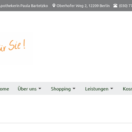
pothekerin Paula Bartetzko
Oberhofer Weg 2, 12209 Berlin
(030) 7
ome
Über uns
Shopping
Leistungen
Kos