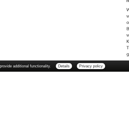
n
W
w
o
B
w
K
T
g
ovide additional functionality.
Details
Privacy policy
erbraucherrechte
Barrierefreiheit
Impressum
ie Packungsbeilage und fragen Sie Ihre Ärztin, Ihren Arzt oder in Ihrer Apotheke
Tierarzt oder in Ihrer Apotheke. Nur solange Vorrat reicht. Irrtum vorbehalten. All
er unverbindlichen Herstellermeldung des Apothekenverkaufspreises (UAVP) an die
che Preisempfehlung des Herstellers (UVP). AVP = Apothekenverkaufspreis (AVP).
tz gebrachter Preis für rezeptfreie Arzneimittel, der in der Höhe dem für Apothe
tzlichen Krankenversicherung abrechnet. Im Gegensatz zum AVP ist die gebräuchl