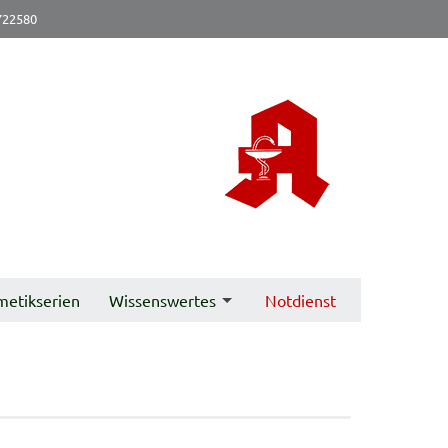
722580
metikserien
Wissenswertes
Notdienst