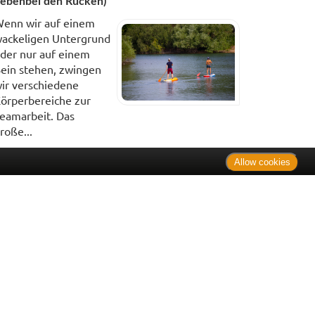
ebenbei den Rücken)
enn wir auf einem
ackeligen Untergrund
der nur auf einem
ein stehen, zwingen
ir verschiedene
örperbereiche zur
eamarbeit. Das
roße...
Allow cookies
. Bei Tierarzneimitteln: Zu Risiken und Nebenwirkungen lesen
e Preise inkl. MwSt. * Sparpotential gegenüber der
 Informationsstelle für Arzneispezialitäten (IFA GmbH) / nur
 Der AVP ist keine unverbindliche Preisempfehlung der
ken verbindlichen Arzneimittel Abgabepreis entspricht, zu dem
iche UVP eine Empfehlung der Hersteller.